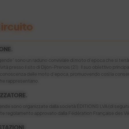
ircuito
IONE.
de” sono un raduno conviviale di moto d’epoca che si terrà 
ità presso il sito di Dijon-Prenois (21). Il suo obiettivo principa
a conoscenza delle moto d’epoca, promuovendo così la conser
che rappresentano.
IZZATORE.
de sono organizzate dalla società ÉDITIONS LVA (di seguito 
nte regolamento approvato dalla Fédération Française des V
STAZIONI.