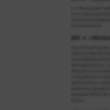
Le "dimostrazioni" de
moto d'epoca sul circu
Una volta convalidata,
del partecipante.
ART. 4 – VEICOL
Possono partecipare a
motore o sidecar, in b
che soddisfano i criter
dell'organizzatore. L'o
discrezione e può rifi
o non in linea con lo 
motociclette costruit
patrimonio culturale p
dicembre 1993 e il 31
iscritte.