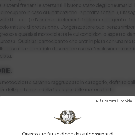
ei sistemi frenanti e sterzanti, il buono stato degli pneumatici,
di recupero in caso di lubrificazione "a perdita totale"), il fissa
alletto, ecc.) e l'assenza di elementi taglienti, sporgenti o ta
colo (misure di protezione). L'organizzatore può, senza rimbor
'ingresso a qualsiasi motocicletta le cui condizioni o aspetto sian
icurezza. Qualsiasi partecipante che entri in pista con una mot
a descritta nel modulo di iscrizione rischia l'esclusione immed
 pista.
RIE.
le motociclette saranno raggruppate in categorie, definite dal
à, della potenza e della tipologia delle motociclette.
Rifiuta tutti i cookie
CENTI AUTORIZZATI.
onducenti maggiorenni iscritti alle giornate in pista. Qualsiasi
moto a terzi rischia di essere perseguito penalmente e di esse
tecipanti si impegnano a non aver assunto alcol, droghe o alt
Questo sito fa uso di cookies e ti consente di