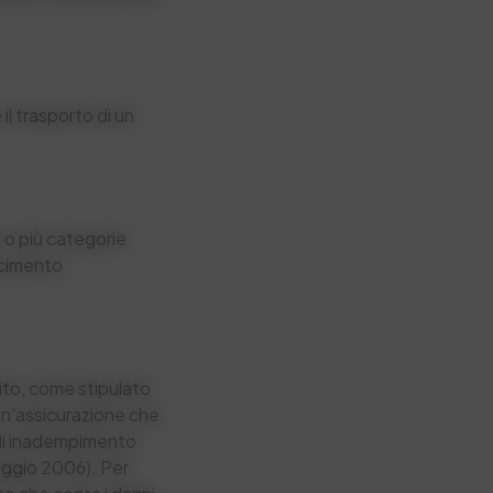
l trasporto di un
a o più categorie
rcimento
cuito, come stipulato
 un'assicurazione che
o di inadempimento
aggio 2006). Per