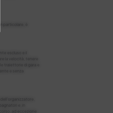
n particolare, è
te escluso e il
re la velocità, tenere
 le traiettorie di gara e
mente e senza
dell'organizzatore,
pagnatori e, in
occorso, ad eccezione