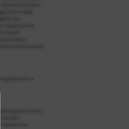
 l'assenza di perdite
ggio sicuro degli
glienti che
so della quota di
o ritenuti
ocicletta non
iata e l'azione penale
l'organizzatore e
 partecipante iscritto
re escluso
ri farmaci che