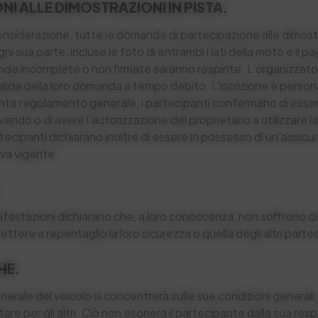
IONI ALLE DIMOSTRAZIONI IN PISTA.
onsiderazione, tutte le domande di partecipazione alle dimos
ni sua parte, incluse le foto di entrambi i lati della moto e il
ande incomplete o non firmate saranno respinte. L'organizzator
alida della loro domanda a tempo debito. L'iscrizione è persona
nte regolamento generale, i partecipanti confermano di essere 
endo o di avere l'autorizzazione del proprietario a utilizzare 
rtecipanti dichiarano inoltre di essere in possesso di un'assicur
va vigente.
.
nifestazioni dichiarano che, a loro conoscenza, non soffrono di
ttere a repentaglio la loro sicurezza o quella degli altri parte
HE.
erale del veicolo si concentrerà sulle sue condizioni generali e
e per gli altri. Ciò non esonera il partecipante dalla sua respo