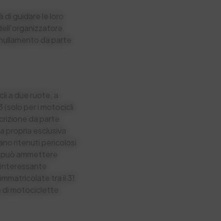
di guidare le loro
dell'organizzatore.
annullamento da parte
i a due ruote, a
 (solo per i motocicli
scrizione da parte
 a propria esclusiva
ano ritenuti pericolosi
ore può ammettere
 interessante
mmatricolate tra il 31
e di motociclette