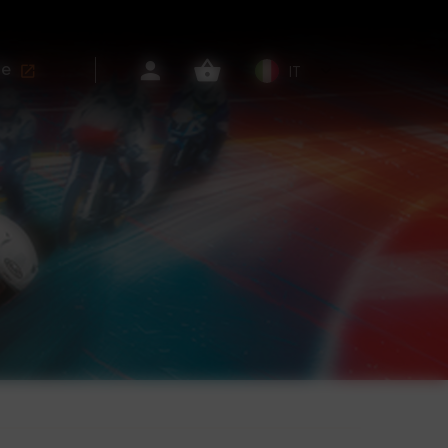
he
IT