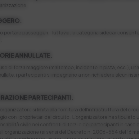
rganizzazione.
EGGERO.
 portare passeggeri. Tuttavia, la categoria sidecar consente i
.
GORIE ANNULLATE.
ause di forza maggiore (maltempo, incidente in pista, ecc.), un
llate, i partecipanti si impegnano a non richiedere alcun risa
CURAZIONE PARTECIPANTI.
organizzatore si limita alla fornitura dell'infrastruttura del cir
gio con i proprietari del circuito. L'organizzatore ha stipulato
nsabilità civile nei confronti di terzi e dei partecipanti in cas
 all'organizzazione (ai sensi del Decreto n. 2006-554 del 16 m