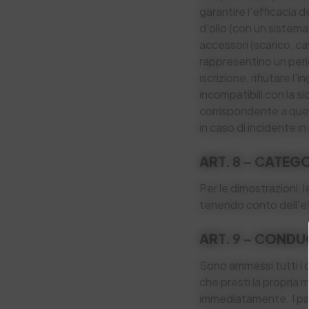
garantire l'efficacia d
d'olio (con un sistema 
accessori (scarico, cav
rappresentino un peri
iscrizione, rifiutare l
incompatibili con la s
corrispondente a quell
in caso di incidente in
ART. 8 – CATEGO
Per le dimostrazioni, 
tenendo conto dell'et
ART. 9 – CONDU
Sono ammessi tutti i c
che presti la propria 
immediatamente. I par