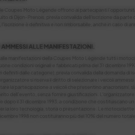
lle Coupes Moto Légende offrono ai partecipanti l'opportunità 
ito di Dijon-Prenois, previa convalida dell'iscrizione da parte 
 l'iscrizione è definitiva e non rimborsabile, anche in caso di 
I AMMESSI ALLE MANIFESTAZIONI.
lle manifestazioni della Coupes Moto Légende tutti i motocicl
uone condizioni originali e fabbricati prima del 31 dicembre 1993
i definiti dalle categorie), previa convalida della domanda di i
rganizzatore si riserva il diritto di selezionare i veicoli ammessi
utare la partecipazione a veicoli che presentino anacronismi, si
spirito dell'evento, senza fornire giustificazioni. L'organizzat
e dopo il 31 dicembre 1993, a condizione che costituiscano un
er la loro tecnologia, storia o presentazione. Le motociclette i
 dicembre 1998 non costituiranno più del 10% del numero total