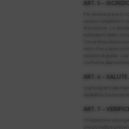
ART. 5 – ISCRIZ
Per essere prese in c
essere compilate in og
di iscrizione. Le dom
richiedenti della conv
Con la firma del prese
moto che stanno iscriv
sessioni di guida. I pa
conforme alla normati
ART. 6 – SALUTE
I partecipanti alle ma
disabilità che possa me
ART. 7 – VERIFIC
Un'ispezione visiva gen
che potrebbe presentar