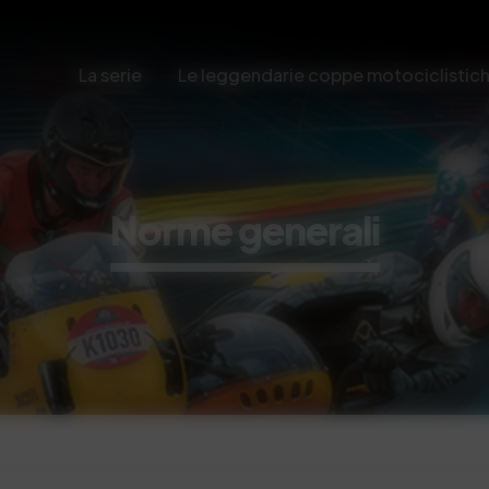
La serie
Le leggendarie coppe motociclistic
Norme generali