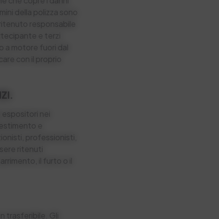
one che copre i danni
rmini della polizza sono
 ritenuto responsabile
rtecipante e terzi
lo a motore fuori dal
care con il proprio
ZI.
 espositori nei
allestimento e
onisti, professionisti,
sere ritenuti
rimento, il furto o il
 trasferibile. Gli