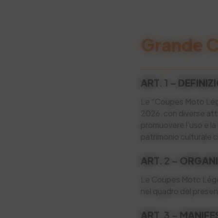
Grande C
ART. 1 – DEFINIZ
Le “Coupes Moto Légen
2026, con diverse attiv
promuovere l’uso e l
patrimonio culturale 
ART. 2 – ORGAN
Le Coupes Moto Légen
nel quadro del prese
ART. 3 – MANIFE