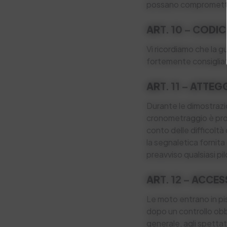
possano compromettere
ART. 10 – CODIC
Vi ricordiamo che la g
fortemente consigliato
ART. 11 – ATTEG
Durante le dimostrazi
cronometraggio è proib
conto delle difficoltà d
la segnaletica fornit
preavviso qualsiasi pi
ART. 12 – ACCES
Le moto entrano in pi
dopo un controllo obbl
generale, agli spettat