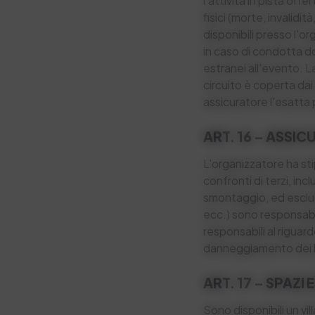
l'attività in pista off
fisici (morte, invalidi
disponibili presso l'o
in caso di condotta do
estranei all'evento. La
circuito è coperta dai 
assicuratore l'esatta 
ART. 16 – ASSIC
L'organizzatore ha sti
confronti di terzi, inclu
smontaggio, ed esclusi
ecc.) sono responsabil
responsabili al riguard
danneggiamento dei lo
ART. 17 – SPAZI
Sono disponibili un vil